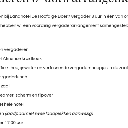
n bij Landhotel De Hoofdige Boer? Vergader 8 uur in één van onz
u hebben wij een voordelig vergaderarrangement samengesteld
en vergaderen
t Almense kruidkoek
fie / thee, ijswater en verfrissende vergadersnoepjes in de zaal
vergaderlunch
e zaal
eamer, scherm en flipover
het hele hotel
ren
(laadpaal met twee laadplekken aanwezig)
r 17.00 uur