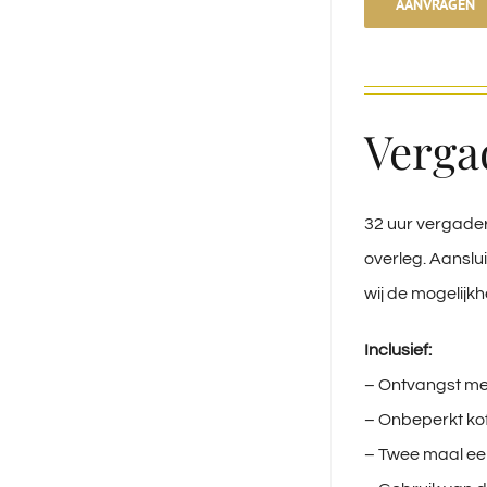
AANVRAGEN
Verga
32 uur vergader
overleg. Aansl
wij de mogelijk
Inclusief:
– Ontvangst me
– Onbeperkt kof
– Twee maal ee