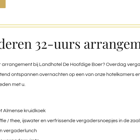
deren 32-uurs arrange
 arrangement bij Landhotel De Hoofdige Boer? Overdag vergad
uitend ontspannen overnachten op een van onze hotelkamers e
heden met u.
t Almense kruidkoek
fie / thee, ijswater en verfrissende vergadersnoepjes in de zaal
n vergaderlunch