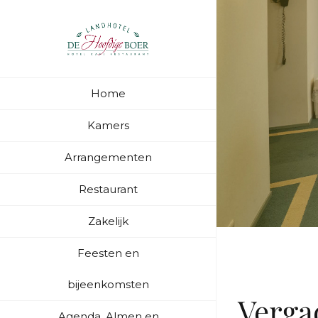
Skip
to
content
Home
Kamers
Arrangementen
Restaurant
Zakelijk
Feesten en
bijeenkomsten
Verga
Agenda, Almen en