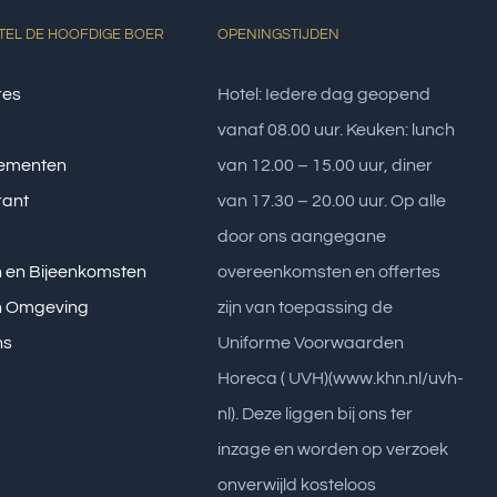
EL DE HOOFDIGE BOER
OPENINGSTIJDEN
res
Hotel: Iedere dag geopend
vanaf 08.00 uur. Keuken: lunch
ementen
van 12.00 – 15.00 uur, diner
rant
van 17.30 – 20.00 uur. Op alle
door ons aangegane
 en Bijeenkomsten
overeenkomsten en offertes
n Omgeving
zijn van toepassing de
ns
Uniforme Voorwaarden
Horeca ( UVH)(www.khn.nl/uvh-
nl). Deze liggen bij ons ter
inzage en worden op verzoek
onverwijld kosteloos