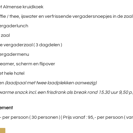
t Almense kruidkoek
fie / thee, ijswater en verfrissende vergadersnoepjes in de zaal
vergaderlunch
e zaal
e vergaderzaal ( 3 dagdelen )
vergadermenu
eamer, scherm en flipover
het hele hotel
ren
(laadpaal met twee laadplekken aanwezig)
warme snack incl. een frisdrank als break rond 15.30 uur 9,50 p.
gement
,- per persoon ( 30 personen ) | Prijs vanaf : 95,- per persoon ( v