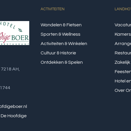
ACTIVITEITEN
LANDHOT
Wandelen & Fietsen
Vacatu
Sporten & Wellness
Kamers
Activiteiten & Winkelen
Arrang
Cultuur & Historie
Restau
Ontdekken & Spelen
Zakelijk
, 7218 AH,
Feesten
Hotel e
31744
Over O
fdigeboer.nl
 De Hoofdige