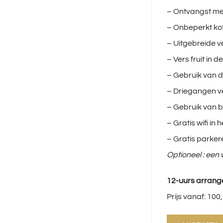
– Ontvangst me
– Onbeperkt kof
– Uitgebreide 
– Vers fruit in d
– Gebruik van d
– Driegangen 
– Gebruik van b
– Gratis wifi in 
– Gratis parke
Optioneel : een 
12-uurs arran
Prijs vanaf: 100