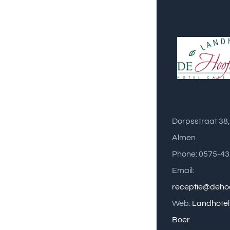
Dorpsstraat 38
Almen
Phone: 0575-4
Email:
receptie@dehoo
Web:
Landhotel
Boer