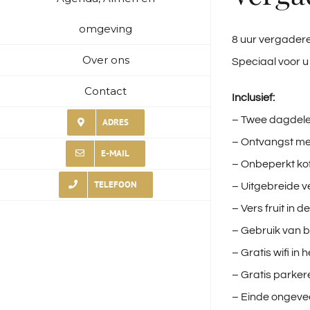
omgeving
8 uur vergadere
Over ons
Speciaal voor 
Contact
Inclusief:
– Twee dagdel
ADRES
– Ontvangst me
E-MAIL
– Onbeperkt kof
TELEFOON
– Uitgebreide 
– Vers fruit in d
– Gebruik van b
– Gratis wifi in 
– Gratis parke
– Einde ongevee