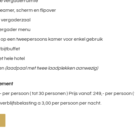
de vergaderruimte
eamer, scherm en flipover
de vergaderzaal
vergader menu
 op een tweepersoons kamer voor enkel gebruik
bijtbuffet
het hele hotel
ren
(laadpaal met twee laadplekken aanwezig)
gement
,- per persoon ( tot 30 personen ) Prijs vanaf: 249,- per persoon 
ef verblijfsbelasting a 3,00 per persoon per nacht.