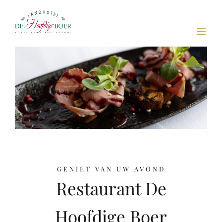
Skip
to
content
GENIET VAN UW AVOND
Restaurant De
Hoofdige Boer